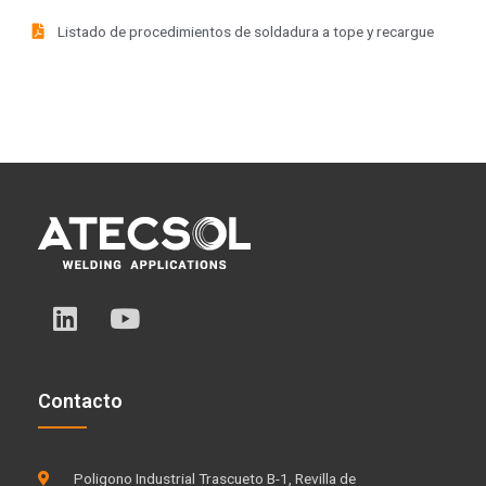
Listado de procedimientos de soldadura a tope y recargue
L
Y
i
o
n
u
k
t
Contacto
e
u
d
b
i
e
Poligono Industrial Trascueto B-1, Revilla de