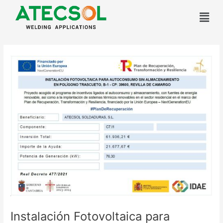
Ir
al
contenido
Navegación
de
entradas
Instalación Fotovoltaica para