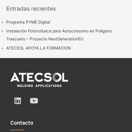
s
Entradas recientes
c
a
Programa PYME Digital
r
Instalación Fotovoltaica para Autoconsumo en Polígono
p
Trascueto – Proyecto NextGenerationEU
o
ATECSOL APOYA LA FORMACION
r
:
L
Y
i
o
n
u
k
t
Contacto
e
u