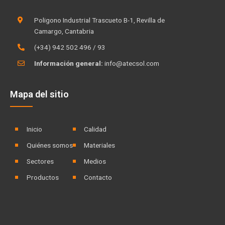
d
b
i
e
Poligono Industrial Trascueto B-1, Revilla de
n
Camargo, Cantabria
(+34) 942 502 496 / 93
Información general:
info@atecsol.com
Mapa del sitio
Inicio
Calidad
Quiénes somos
Materiales
Sectores
Medios
Productos
Contacto