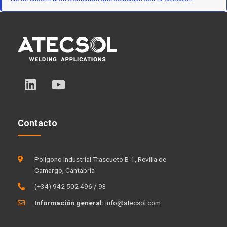
L
Y
i
o
n
u
k
t
Contacto
e
u
d
b
i
e
Poligono Industrial Trascueto B-1, Revilla de
n
Camargo, Cantabria
(+34) 942 502 496 / 93
Información general:
info@atecsol.com