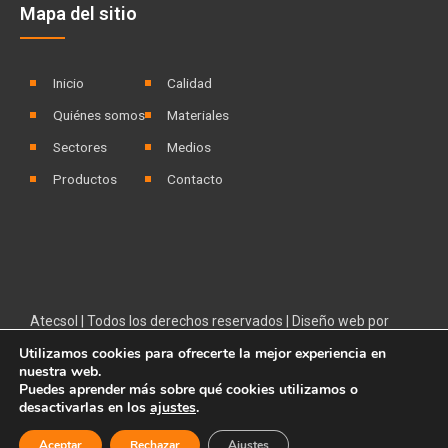
Mapa del sitio
Inicio
Calidad
Quiénes somos
Materiales
Sectores
Medios
Productos
Contacto
Atecsol | Todos los derechos reservados |
Diseño web
por
Disenium
Utilizamos cookies para ofrecerte la mejor experiencia en
nuestra web.
Aviso Legal
|
Política de privacidad
|
Política de cookies
|
Ley
Puedes aprender más sobre qué cookies utilizamos o
desactivarlas en los
ajustes
.
de transparencia
Aceptar
Rechazar
Ajustes