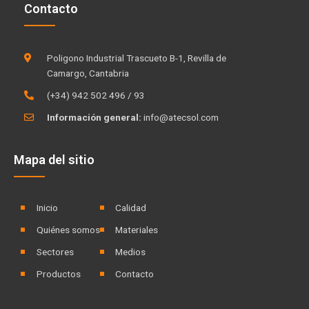
Contacto
e
u
d
b
i
e
Poligono Industrial Trascueto B-1, Revilla de
n
Camargo, Cantabria
(+34) 942 502 496 / 93
Información general:
info@atecsol.com
Mapa del sitio
Inicio
Calidad
Quiénes somos
Materiales
Sectores
Medios
Productos
Contacto