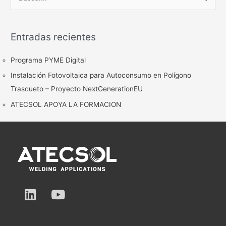
B
u
s
Entradas recientes
c
a
Programa PYME Digital
r
Instalación Fotovoltaica para Autoconsumo en Polígono
p
Trascueto – Proyecto NextGenerationEU
o
ATECSOL APOYA LA FORMACION
r
:
L
Y
i
o
n
u
k
t