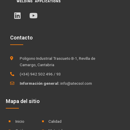
L
Y
i
o
n
u
k
t
Contacto
e
u
d
b
i
e
Poligono Industrial Trascueto B-1, Revilla de
n
Camargo, Cantabria
(+34) 942 502 496 / 93
Información general:
info@atecsol.com
Mapa del sitio
Inicio
Calidad